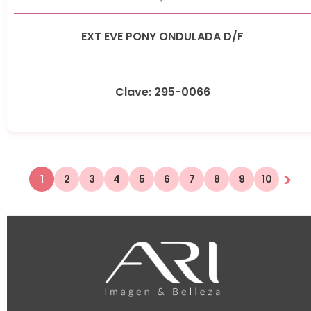
EXT EVE PONY ONDULADA D/F
Clave: 295-0066
>
1
2
3
4
5
6
7
8
9
10